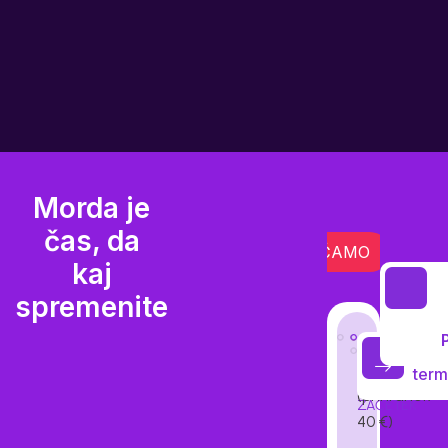
Morda je
čas, da
PRIPOROČAMO
ČLA
kaj
spremenite
/
Čas
200
Rezervi
6
zame
term
ur
PAKET
(prihranek
ZAČETEK
40 €)