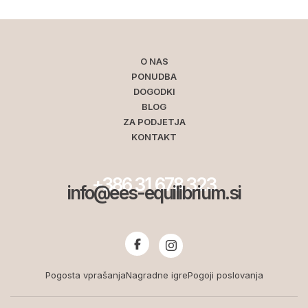
O NAS
PONUDBA
DOGODKI
BLOG
ZA PODJETJA
KONTAKT
+386 31 678 323
info@ees-equilibrium.si
Pogosta vprašanja
Nagradne igre
Pogoji poslovanja