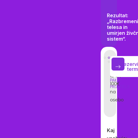
Rezultat:
„Razbremeni
telesa in
umirjen živčn
sistem“.
/
noč
(5
500
Rezervi
oseb,
term
12 ur)
PAKET
100€
PRIJATELJI
na
osebo
Kaj