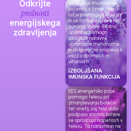
Odkrijte
delovanje imunskega
sistema, s čimer telo
prednosti
lažje premaguje bolezni
in se hitreje odzove na
energijskega
zunanje vplive. Redna
zdravljenja
uporaba pomaga
izboljšati naravne
obrambne mehanizme
in dolgoročno prispeva k
večji odpornosti in
vitalnosti.
IZBOLJŠANA
IMUNSKA FUNKCIJA
EES energetsko polje
pomaga telesu pri
zmanjševanju bolečin
ter vnetij, saj telo dobi
podporo znotraj katere
se sproščajo napetosti v
telesu. Ta naravna in ne