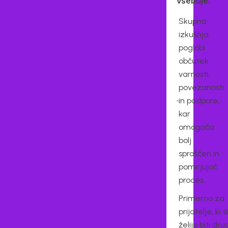
vsebuje:
Skupna
izkušnja
poglobi
občutek
varnosti,
povezanosti
in podpore,
kar
omogoča
bolj
sproščen in
pomirjujoč
proces..
Primerno za:
prijatelje, ki si
želijo biti dru