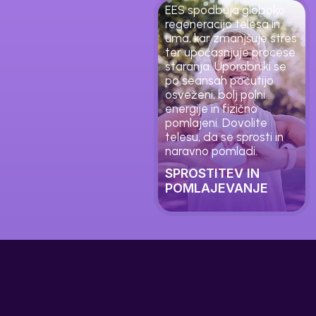
EES spodbuja globoko
regeneracijo telesa in
uma, kar zmanjšuje stres
ter upočasnjuje procese
staranja. Uporabniki se
po seansah počutijo
osveženi, bolj polni
energije in fizično
pomlajeni. Dovolite
telesu, da se sprosti in
naravno pomladi.
SPROSTITEV IN
POMLAJEVANJE