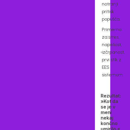
notranji
pritisk
popušča.
Primerno
za:stres,
napetost,
izčrpanost,
prvi stik z
EES
sistemom
Rezultat:
»Kot da
se je v
meni
nekaj
končno
umirilo.«