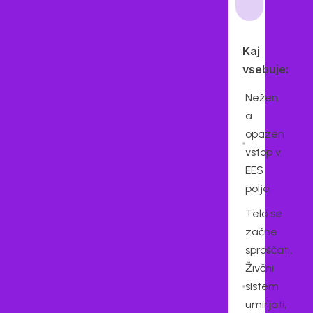
Kaj
vsebuje:
Nežen,
a
opazen
vstop v
EES
polje.
Telo se
začne
sproščati,
Živčni
sistem
umirjati,