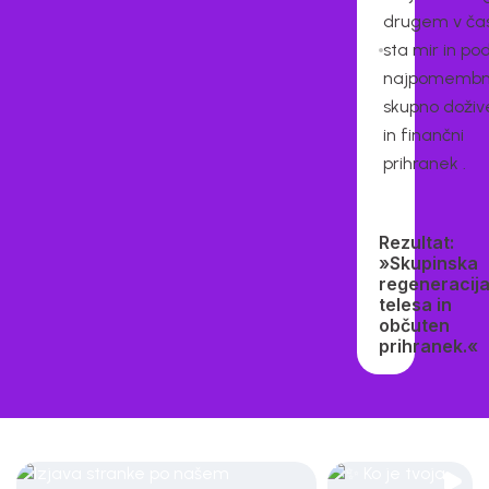
drugem v čas
sta mir in po
najpomembn
skupno doživ
in finančni
prihranek .
Rezultat:
»Skupinska
regeneracij
telesa in
občuten
prihranek.«