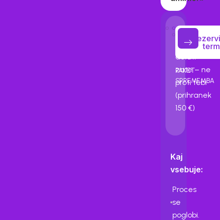
/
12ur
Ko telo
330
Rezervi
začne
term
delati
zate – ne
PAKET
SPREMEMBA
proti tebi
(prihranek
150 €)
Kaj
vsebuje:
Proces
se
poglobi.