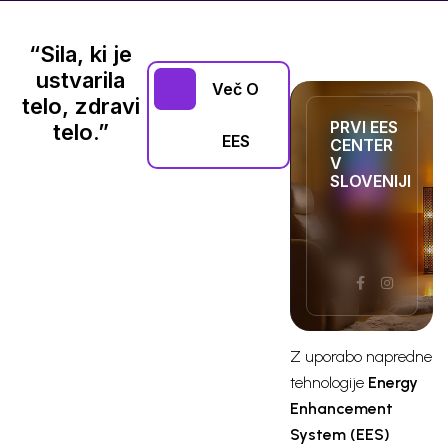
“Sila, ki je
ustvarila
Več O
telo, zdravi
PRVI EES
telo.”
EES
CENTER
V
SLOVENIJI
Z uporabo napredne
tehnologije
Energy
Enhancement
System (EES)