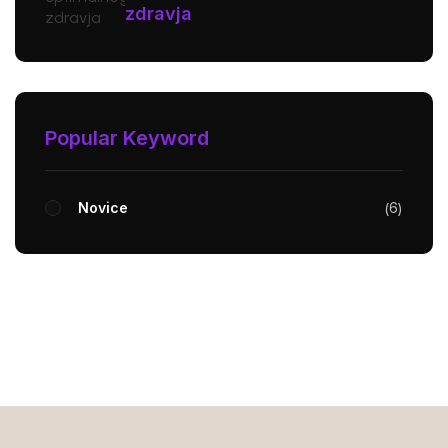
zdravja
Popular Keyword
Novice
6