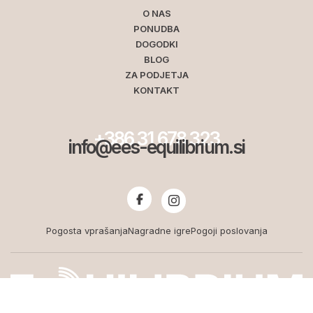
O NAS
PONUDBA
DOGODKI
BLOG
ZA PODJETJA
KONTAKT
+386 31 678 323
info@ees-equilibrium.si
Pogosta vprašanja
Nagradne igre
Pogoji poslovanja