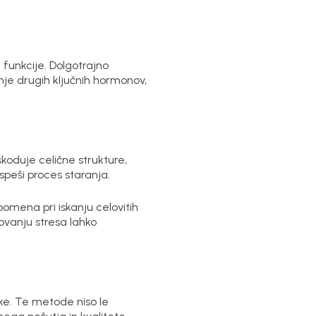
 funkcije. Dolgotrajno
anje drugih ključnih hormonov,
škoduje celične strukture,
speši proces staranja.
omena pri iskanju celovitih
ovanju stresa lahko
nke. Te metode niso le