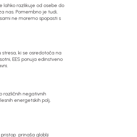
e lahko razlikuje od osebe do
 za nas. Pomembno je tudi,
 sami ne moremo spopasti s
stresa, ki se osredotoča na
isotni, EES ponuja edinstveno
vni.
o različnih negativnih
esnih energetskih polj,
ristop prinaša globlji