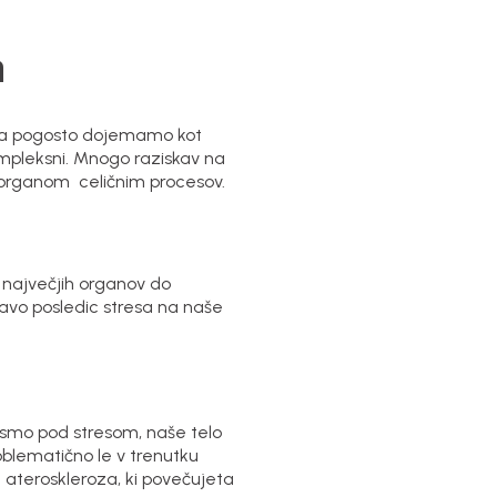
a
 ga pogosto dojemamo kot
kompleksni. Mnogo raziskav na
je organom celičnim procesov.
d največjih organov do
avo posledic stresa na naše
 smo pod stresom, naše telo
roblematično le v trenutku
in ateroskleroza, ki povečujeta