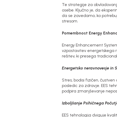
Te strategije za obvladovanj
osebe. Ključno je, da eksper
da se zavedamo, ko potrebuj
stresom.
Pomembnost Energy Enhance
Energy Enhancement Systems 
vzpostavitev energetskega rav
rešitev, ki presega tradicion
Energetsko neravnovesje in S
Stres, bodisi fizičen, čustve
posledic za zdravje. EES teh
podpira zmanjševanje neposre
Izboljšanje Psihičnega Počut
EES tehnologija dviguje kval