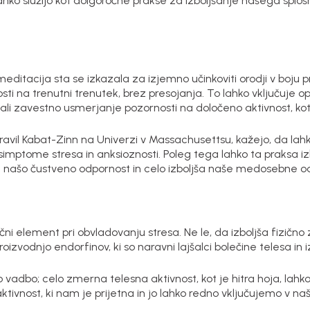
ahko služijo kot dolgoročne prakse za izboljšanje našega sploš
meditacija sta se izkazala za izjemno učinkoviti orodji v boju p
ti na trenutni trenutek, brez presojanja. To lahko vključuje op
 ali zavestno usmerjanje pozornosti na določeno aktivnost, kot
je opravil Kabat-Zinn na Univerzi v Massachusettsu, kažejo, da l
mptome stresa in anksioznosti. Poleg tega lahko ta praksa i
 našo čustveno odpornost in celo izboljša naše medosebne o
jučni element pri obvladovanju stresa. Ne le, da izboljša fizičn
zvodnjo endorfinov, ki so naravni lajšalci bolečine telesa in i
o vadbo; celo zmerna telesna aktivnost, kot je hitra hoja, lahk
vnost, ki nam je prijetna in jo lahko redno vključujemo v na