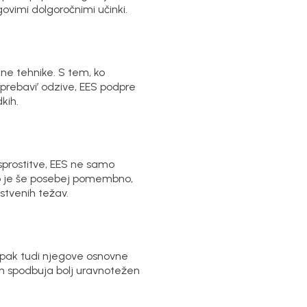
govimi dolgoročnimi učinki.
lne tehnike. S tem, ko
 prebavi’ odzive, EES podpre
kih.
sprostitve, EES ne samo
To je še posebej pomembno,
vstvenih težav.
ampak tudi njegove osnovne
in spodbuja bolj uravnotežen