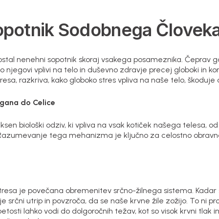
Sopotnik Sodobnega Človek
ostal nenehni sopotnik skoraj vsakega posameznika. Čeprav
o njegovi vplivi na telo in duševno zdravje precej globoki in 
stresa, razkriva, kako globoko stres vpliva na naše telo, škodu
rgana do Celice
eksen biološki odziv, ki vpliva na vsak kotiček našega telesa, o
r. Razumevanje tega mehanizma je ključno za celostno obravn
 stresa je povečana obremenitev srčno-žilnega sistema. Kadar
e srčni utrip in povzroča, da se naše krvne žile zožijo. To ni p
etosti lahko vodi do dolgoročnih težav, kot so visok krvni tlak 