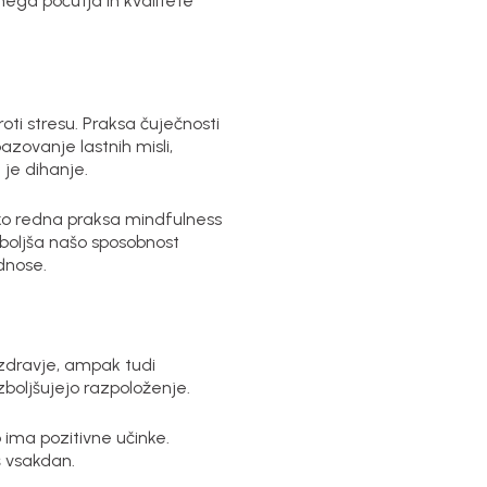
nega počutja in kvalitete
roti stresu. Praksa čuječnosti
azovanje lastnih misli,
 je dihanje.
ahko redna praksa mindfulness
zboljša našo sposobnost
dnose.
o zdravje, ampak tudi
zboljšujejo razpoloženje.
o ima pozitivne učinke.
š vsakdan.