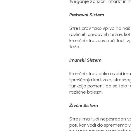
tveganje za srčni infarkt in
Prebavni Sistem
Stres prav tako vpliva na naš
različnih prebavnih težav, kot
kronični stres povzroči tudi 
teže.
Imunski Sistem
Kronični stres lahko oslabi i
sproščanja kortizola, stresn
funkcija pomeni, da se telo 
različne bolezni.
Živčni Sistem
Stres ima tudi neposreden vpl
poti, kar vodi do sprememb v 