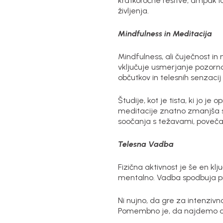
kratkoročne rešitve, ampak l
življenja.
Mindfulness in Meditacija
Mindfulness, ali čuječnost in 
vključuje usmerjanje pozornos
občutkov in telesnih senzacij
Študije, kot je tista, ki jo 
meditacije znatno zmanjša si
soočanja s težavami, poveča
Telesna Vadba
Fizična aktivnost je še en kl
mentalno. Vadba spodbuja proi
Ni nujno, da gre za intenzivn
Pomembno je, da najdemo akti