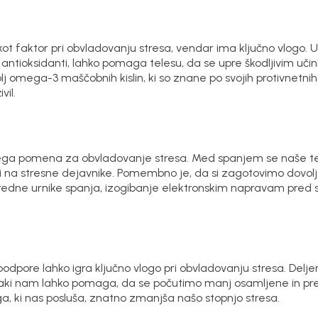
t faktor pri obvladovanju stresa, vendar ima ključno vlogo.
n antioksidanti, lahko pomaga telesu, da se upre škodljivim u
lj omega-3 maščobnih kislin, ki so znane po svojih protivnetni
vil.
ega pomena za obvladovanje stresa. Med spanjem se naše te
 na stresne dejavnike. Pomembno je, da si zagotovimo dovolj
e redne urnike spanja, izogibanje elektronskim napravam pred 
pore lahko igra ključno vlogo pri obvladovanju stresa. Deljen
kovnjaki nam lahko pomaga, da se počutimo manj osamljene in p
, ki nas posluša, znatno zmanjša našo stopnjo stresa.