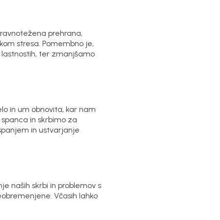
 Uravnotežena prehrana,
činkom stresa. Pomembno je,
h lastnostih, ter zmanjšamo
lo in um obnovita, kar nam
 spanca in skrbimo za
spanjem in ustvarjanje
je naših skrbi in problemov s
reobremenjene. Včasih lahko