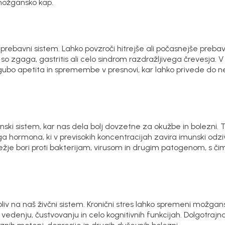
 možgansko kap.
 prebavni sistem. Lahko povzroči hitrejše ali počasnejše prebav
 so zgaga, gastritis ali celo sindrom razdražljivega črevesja. V
izgubo apetita in spremembe v presnovi, kar lahko privede do 
munski sistem, kar nas dela bolj dovzetne za okužbe in bolezni.
ega hormona, ki v previsokih koncentracijah zavira imunski od
težje bori proti bakterijam, virusom in drugim patogenom, s č
iv na naš živčni sistem. Kronični stres lahko spremeni možgan
vedenju, čustvovanju in celo kognitivnih funkcijah. Dolgotrajna