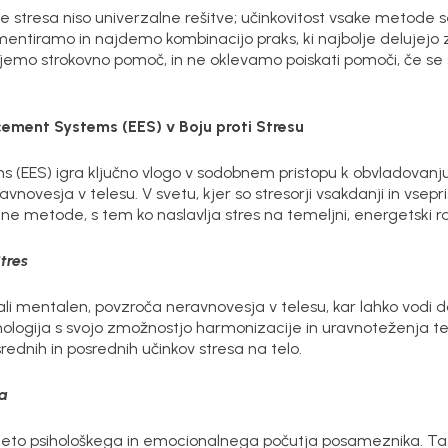
e stresa niso univerzalne rešitve; učinkovitost vsake metode s
imentiramo in najdemo kombinacijo praks, ki najbolje delujejo
emo strokovno pomoč, in ne oklevamo poiskati pomoči, če se
ment Systems (EES) v Boju proti Stresu
(EES) igra ključno vlogo v sodobnem pristopu k obvladovanju 
novesja v telesu. V svetu, kjer so stresorji vsakdanji in vsepr
alne metode, s tem ko naslavlja stres na temeljni, energetski ra
tres
n ali mentalen, povzroča neravnovesja v telesu, kar lahko vodi d
nologija s svojo zmožnostjo harmonizacije in uravnoteženja tel
dnih in posrednih učinkov stresa na telo.
ja
iteto psihološkega in emocionalnega počutja posameznika. Ta p