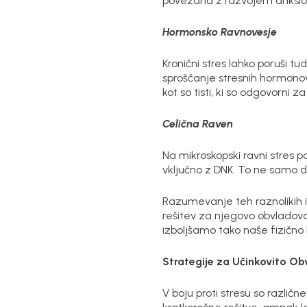
povezana z razvojem anksiozn
Hormonsko Ravnovesje
Kronični stres lahko poruši tu
sproščanje stresnih hormonov,
kot so tisti, ki so odgovorni z
Celična Raven
Na mikroskopski ravni stres po
vključno z DNK. To ne samo d
Razumevanje teh raznolikih i
rešitev za njegovo obvladova
izboljšamo tako naše fizično 
Strategije za Učinkovito Ob
V boju proti stresu so različ